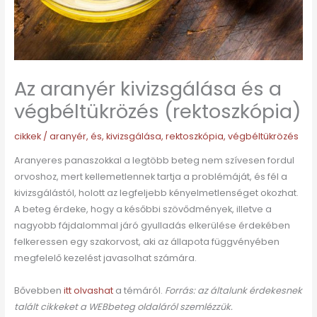
Az aranyér kivizsgálása és a
végbéltükrözés (rektoszkópia)
cikkek
/
aranyér
,
és
,
kivizsgálása
,
rektoszkópia
,
végbéltükrözés
Aranyeres panaszokkal a legtöbb beteg nem szívesen fordul
orvoshoz, mert kellemetlennek tartja a problémáját, és fél a
kivizsgálástól, holott az legfeljebb kényelmetlenséget okozhat.
A beteg érdeke, hogy a későbbi szövődmények, illetve a
nagyobb fájdalommal járó gyulladás elkerülése érdekében
felkeressen egy szakorvost, aki az állapota függvényében
megfelelő kezelést javasolhat számára.
Bővebben
itt olvashat
a témáról.
Forrás: az általunk érdekesnek
talált cikkeket a WEBbeteg oldaláról szemlézzük.