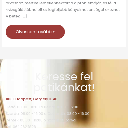
orvoshoz, mert kellemetlennek tartja a problémáját, és fél a
kivizsgálástól, holott az legfeljebb kényelmetlenséget okozhat.
A beteg […]
Olvasson tovább »
Keresse fel
patikánkat!
1103 Budapest, Gergely u. 40.
Hétfő: 08:00 - 16:00 o Kedd: 08:00 - 16:00
Szerda: 08:00 - 16:00 o Csütörtök: 08:00 - 16:00
Péntek: 08:00 - 16:00 o Szombat: Zárva
Tel: 06 1 262 1828