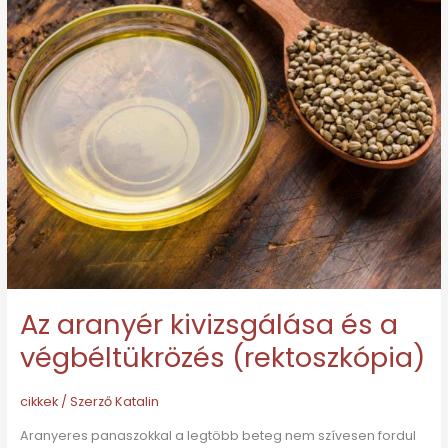
végbéltükrözés
(rektoszkópia)
Az aranyér kivizsgálása és a
végbéltükrözés (rektoszkópia)
cikkek
/ Szerző
Katalin
Aranyeres panaszokkal a legtöbb beteg nem szívesen fordul