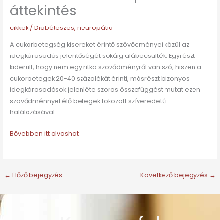
áttekintés
cikkek
/
Diabéteszes
,
neuropátia
A cukorbetegség kisereket érintő szövődményei közül az
idegkárosodás jelentőségét sokáig alábecsülték. Egyrészt
kiderült, hogy nem egy ritka szövődményről van szó, hiszen a
cukorbetegek 20-40 százalékát érinti, másrészt bizonyos
idegkárosodások jelenléte szoros összefüggést mutat ezen
szövődménnyel élő betegek fokozott szíveredetű
halálozásával.
Bővebben itt olvashat
←
Előző bejegyzés
Következő bejegyzés
→