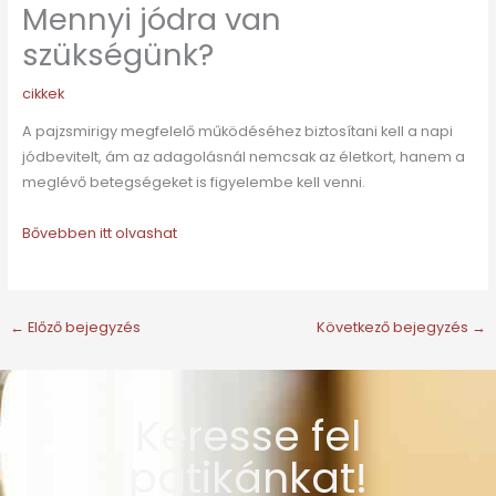
Mennyi jódra van
szükségünk?
cikkek
A pajzsmirigy megfelelő működéséhez biztosítani kell a napi
jódbevitelt, ám az adagolásnál nemcsak az életkort, hanem a
meglévő betegségeket is figyelembe kell venni.
Bővebben itt olvashat
←
Előző bejegyzés
Következő bejegyzés
→
Keresse fel
patikánkat!