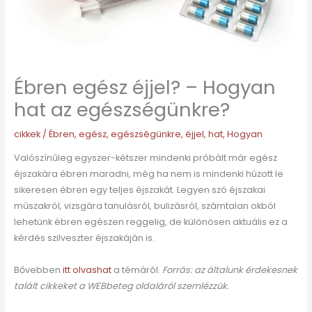
Ébren egész éjjel? – Hogyan
hat az egészségünkre?
cikkek
/
Ébren
,
egész
,
egészségünkre
,
éjjel
,
hat
,
Hogyan
Valószínűleg egyszer-kétszer mindenki próbált már egész
éjszakára ébren maradni, még ha nem is mindenki húzott le
sikeresen ébren egy teljes éjszakát. Legyen szó éjszakai
műszakról, vizsgára tanulásról, bulizásról, számtalan okból
lehetünk ébren egészen reggelig, de különösen aktuális ez a
kérdés szilveszter éjszakáján is.
Bővebben
itt olvashat
a témáról.
Forrás: az általunk érdekesnek
talált cikkeket a WEBbeteg oldaláról szemlézzük.