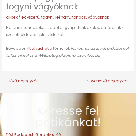
fogyni vágyóknak
cikkek
/
egyszerű
,
fogyni
,
Néhány
,
tanács
,
vágyóknak
Hasznos tanácsokat, tippeket gyűjtöttünk azok számára, akik
szeretnék leadni plusz kilóikat.
Bővebben
itt olvashat
a témáról.
Forrás: az általunk érdekesnek
talált cikkeket a WEBbeteg oldaláról szemlézzük.
←
Előző bejegyzés
Következő bejegyzés
→
Keresse fel
patikánkat!
1103 Budapest, Gergely u. 40.