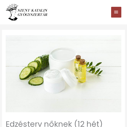
Ugrás
Main
a
tartalomhoz
Men
Edzésterv nőknek (12 hét)