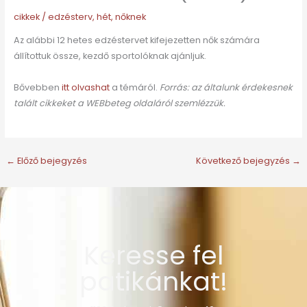
cikkek
/
edzésterv
,
hét
,
nőknek
Az alábbi 12 hetes edzéstervet kifejezetten nők számára
állítottuk össze, kezdő sportolóknak ajánljuk.
Bővebben
itt olvashat
a témáról.
Forrás: az általunk érdekesnek
talált cikkeket a WEBbeteg oldaláról szemlézzük.
←
Előző bejegyzés
Következő bejegyzés
→
Keresse fel
patikánkat!