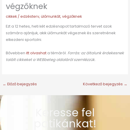
végzőknek
cikkek
/
edzésterv
,
ülőmunkát
,
végzőknek
Ezt a 12 hetes, heti két edzésnapot tartalmazó tervet azok
számára ajánljuk, akik ülőmunkát végeznek és szeretnének
elkezdeni sportolni.
Bővebben
itt olvashat
a témáról.
Forrás: az általunk érdekesnek
talált cikkeket a WEBbeteg oldaláról szemlézzük.
←
Előző bejegyzés
Következő bejegyzés
→
Keresse fel
patikánkat!