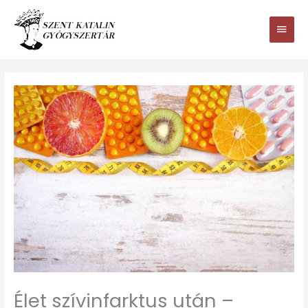
Ugrás
Main
a
tartalomhoz
Men
Élet szívinfarktus után –