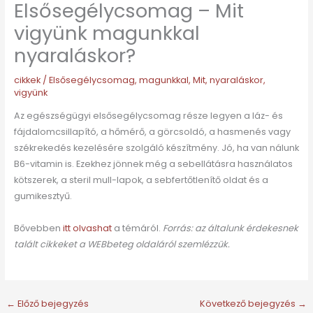
Elsősegélycsomag – Mit
vigyünk magunkkal
nyaraláskor?
cikkek
/
Elsősegélycsomag
,
magunkkal
,
Mit
,
nyaraláskor
,
vigyünk
Az egészségügyi elsősegélycsomag része legyen a láz- és
fájdalomcsillapító, a hőmérő, a görcsoldó, a hasmenés vagy
székrekedés kezelésére szolgáló készítmény. Jó, ha van nálunk
B6-vitamin is. Ezekhez jönnek még a sebellátásra használatos
kötszerek, a steril mull-lapok, a sebfertőtlenítő oldat és a
gumikesztyű.
Bővebben
itt olvashat
a témáról.
Forrás: az általunk érdekesnek
talált cikkeket a WEBbeteg oldaláról szemlézzük.
←
Előző bejegyzés
Következő bejegyzés
→