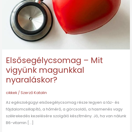
nyaraláskor?
Elsősegélycsomag – Mit
vigyünk magunkkal
nyaraláskor?
cikkek
/ Szerző
Katalin
Az egészségügyi elsősegélycsomag része legyen a láz- és
fájdalomcsillapító, a hőmérő, a görcsoldó, a hasmenés vagy
székrekedés kezelésére szolgáló készítmény. Jó, ha van nálunk
B6-vitamin […]