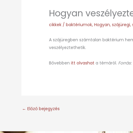
Hogyan veszélyezte
cikkek
/
baktériumok
,
Hogyan
,
szájüregi
,
A szájüregben számtalan baktérium hemzs
veszélyeztethetik.
Bővebben
itt olvashat
a témáról.
Forrás:
←
Előző bejegyzés