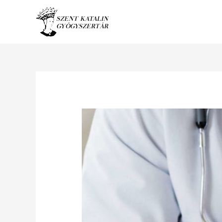
Ugrás
a
tartalomhoz