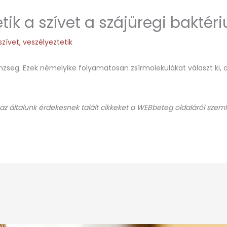
tik a szívet a szájüregi bakté
szívet
,
veszélyeztetik
eg. Ezek némelyike folyamatosan zsírmolekulákat választ ki, am
 az általunk érdekesnek talált cikkeket a WEBbeteg oldaláról szeml