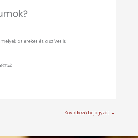
riumok?
elyek az ereket és a szívet is
ézzük.
Következő bejegyzés
→