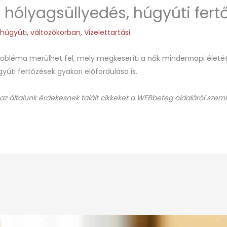
, hólyagsüllyedés, húgyúti fer
,
húgyúti
,
változókorban
,
Vizelettartási
bléma merülhet fel, mely megkeseríti a nők mindennapi életét. 
úti fertőzések gyakori előfordulása is.
 az általunk érdekesnek talált cikkeket a WEBbeteg oldaláról szeml