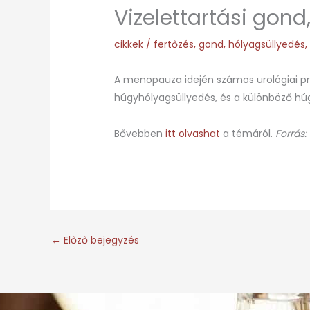
Vizelettartási gond
cikkek
/
fertőzés
,
gond
,
hólyagsüllyedés
A menopauza idején számos urológiai pro
húgyhólyagsüllyedés, és a különböző húgy
Bővebben
itt olvashat
a témáról.
Forrás:
←
Előző bejegyzés