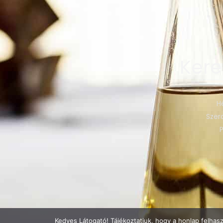
Kere
H
Szerd
Kedves Látogató! Tájékoztatjuk, hogy a honlap felhas