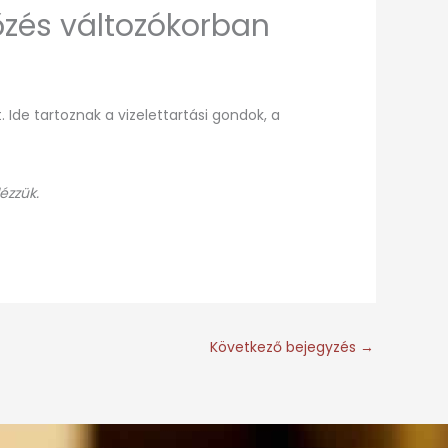
tőzés változókorban
Ide tartoznak a vizelettartási gondok, a
ézzük.
Következő bejegyzés
→