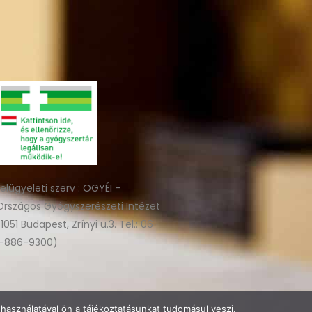
felügyeleti szerv : OGYÉI –
Országos Gyógyszerészeti Intézet
(1051 Budapest, Zrínyi u.3. Tel.: 06-
1-886-9300)
használatával ön a tájékoztatásunkat tudomásul veszi.