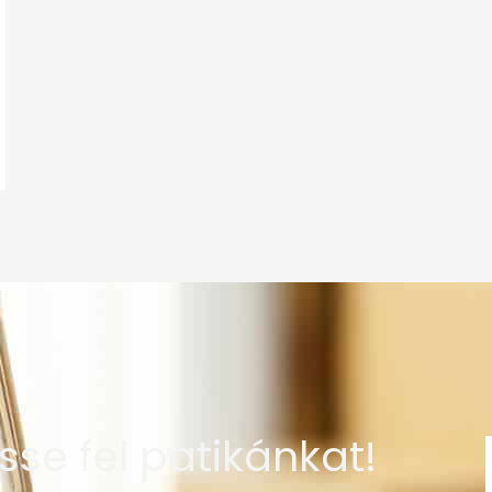
sse fel patikánkat!