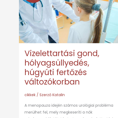
hólyagsüllyedés,
húgyúti
fertőzés
változókorban
Vizelettartási gond,
hólyagsüllyedés,
húgyúti fertőzés
változókorban
cikkek
/ Szerző
Katalin
A menopauza idején számos urológiai probléma
merülhet fel, mely megkeseríti a nők