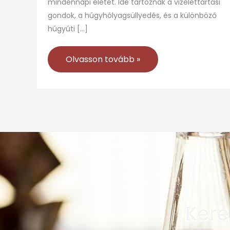
mindennapi életét. Ide tartoznak a vizelettartási
gondok, a húgyhólyagsüllyedés, és a különböző
húgyúti […]
Olvasson tovább »
Kere