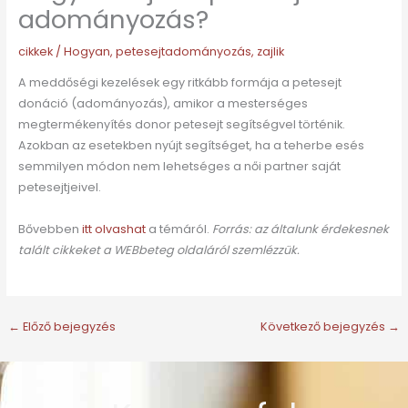
adományozás?
cikkek
/
Hogyan
,
petesejtadományozás
,
zajlik
A meddőségi kezelések egy ritkább formája a petesejt
donáció (adományozás), amikor a mesterséges
megtermékenyítés donor petesejt segítségvel történik.
Azokban az esetekben nyújt segítséget, ha a teherbe esés
semmilyen módon nem lehetséges a női partner saját
petesejtjeivel.
Bővebben
itt olvashat
a témáról.
Forrás: az általunk érdekesnek
talált cikkeket a WEBbeteg oldaláról szemlézzük.
←
Előző bejegyzés
Következő bejegyzés
→