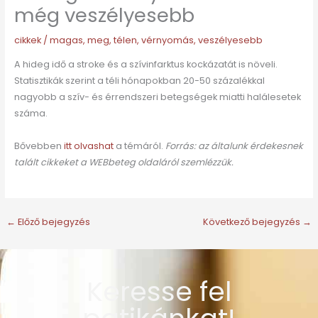
még veszélyesebb
cikkek
/
magas
,
meg
,
télen
,
vérnyomás
,
veszélyesebb
A hideg idő a stroke és a szívinfarktus kockázatát is növeli.
Statisztikák szerint a téli hónapokban 20-50 százalékkal
nagyobb a szív- és érrendszeri betegségek miatti halálesetek
száma.
Bővebben
itt olvashat
a témáról.
Forrás: az általunk érdekesnek
talált cikkeket a WEBbeteg oldaláról szemlézzük.
←
Előző bejegyzés
Következő bejegyzés
→
Keresse fel