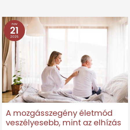
nov
A
21
mozgásszegény
2025
életmód
veszélyesebb,
mint
az
elhízás
A mozgásszegény életmód
veszélyesebb, mint az elhízás