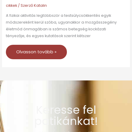
cikkek
/ Szerző
Katalin
A fizikai aktivitás legtöbbször a testsúlycsökkentés egyik
módszereként kerül szóba, ugyanakkor a mozgásszegény
életmód önmagában is számos betegség kockázati
tényezője, és egyes kutatások szerint kétszer
Olvasson tovább »
Keresse fel
patikánkat!