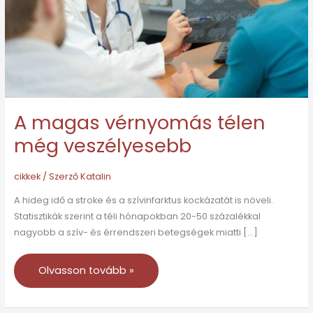
veszélyesebb
A magas vérnyomás télen
még veszélyesebb
cikkek
/ Szerző
Katalin
A hideg idő a stroke és a szívinfarktus kockázatát is növeli.
Statisztikák szerint a téli hónapokban 20-50 százalékkal
nagyobb a szív- és érrendszeri betegségek miatti […]
Olvasson tovább »