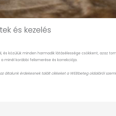
ek és kezelés
sal, és közülük minden harmadik látásélessége csökkent, azaz t
 a minél korábbi felismerése és korrekciója.
 az általunk érdekesnek talált cikkeket a WEBbeteg oldaláról szeml