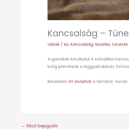
Kancsalság – Tünet
cikkek
/
és
,
Kancsalság
,
kezelés
,
tünetek
A gyerekek körülbelül 4 százaléka kanc
korig jelentkezik a leggyakrabban, fontos
Bővebben
itt olvashat
a témáról.
Forrás:
←
Előző bejegyzés