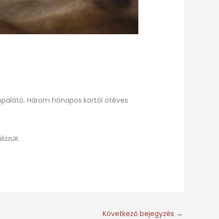
ompalátó. Három hónapos kortól ötéves
ézzük.
Következő bejegyzés
→