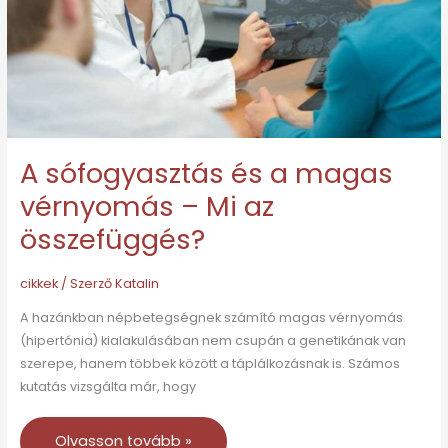
vérnyomás
–
Mi
az
összefüggés?
A sófogyasztás és a magas
vérnyomás – Mi az
összefüggés?
cikkek
/ Szerző
Katalin
A hazánkban népbetegségnek számító magas vérnyomás
(hipertónia) kialakulásában nem csupán a genetikának van
szerepe, hanem többek között a táplálkozásnak is. Számos
kutatás vizsgálta már, hogy
Olvasson tovább »