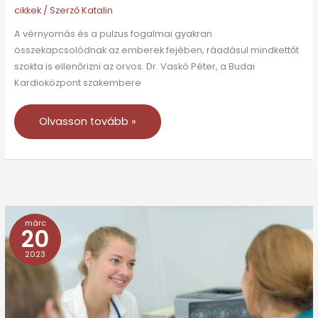
cikkek
/ Szerző
Katalin
A vérnyomás és a pulzus fogalmai gyakran
összekapcsolódnak az emberek fejében, ráadásul mindkettőt
szokta is ellenőrizni az orvos. Dr. Vaskó Péter, a Budai
Kardioközpont szakembere
Olvasson tovább »
márc
A
20
sófogyasztás
2023
és
a
magas