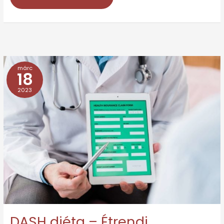
márc
DASH
18
diéta
2023
–
Étrendi
ajánlások
magas
vérnyomás
ellen
DASH diéta – Étrendi