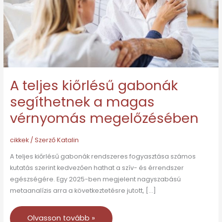
a
magas
vérnyomás
megelőzésében
A teljes kiőrlésű gabonák
segíthetnek a magas
vérnyomás megelőzésében
cikkek
/ Szerző
Katalin
A teljes kiőrlésű gabonák rendszeres fogyasztása számos
kutatás szerint kedvezően hathat a szív- és érrendszer
egészségére. Egy 2025-ben megjelent nagyszabású
metaanalízis arra a következtetésre jutott, […]
Olvasson tovább »