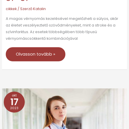
cikkek
/ Szerző
Katalin
A magas vérnyomás kezelésével megelőzheti a súlyos, akár
az életet veszélyeztető szövődményeket, mint a stroke és a
szívinfarktus. Az esetek többségében több típusú
vérnyomáscsökkentő kombinációjával
Olvasson tovább »
okt
A
17
cukorbetegség
2023
talaján
kialakult
magas