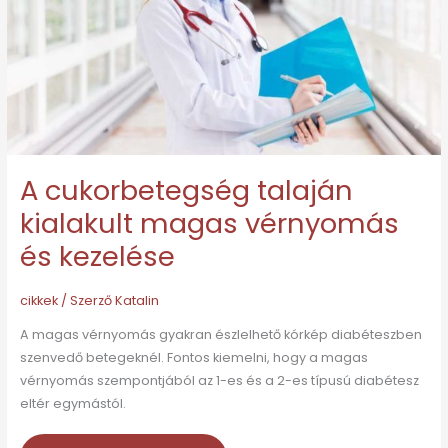
vérnyomás
és
kezelése
A cukorbetegség talaján
kialakult magas vérnyomás
és kezelése
cikkek
/ Szerző
Katalin
A magas vérnyomás gyakran észlelhető kórkép diabéteszben
szenvedő betegeknél. Fontos kiemelni, hogy a magas
vérnyomás szempontjából az 1-es és a 2-es típusú diabétesz
eltér egymástól.