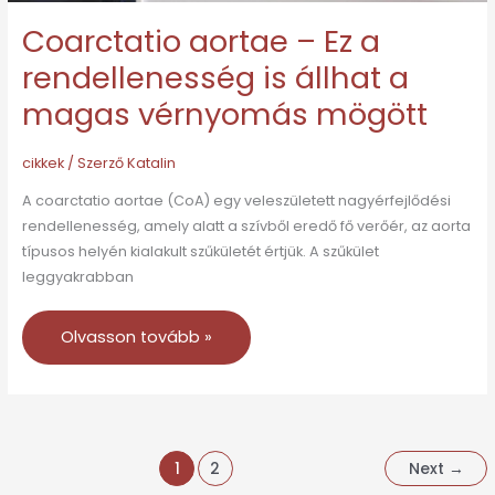
vérnyomás
Coarctatio aortae – Ez a
mögött
rendellenesség is állhat a
magas vérnyomás mögött
cikkek
/ Szerző
Katalin
A coarctatio aortae (CoA) egy veleszületett nagyérfejlődési
rendellenesség, amely alatt a szívből eredő fő verőér, az aorta
típusos helyén kialakult szűkületét értjük. A szűkület
leggyakrabban
Olvasson tovább »
1
2
Next
→