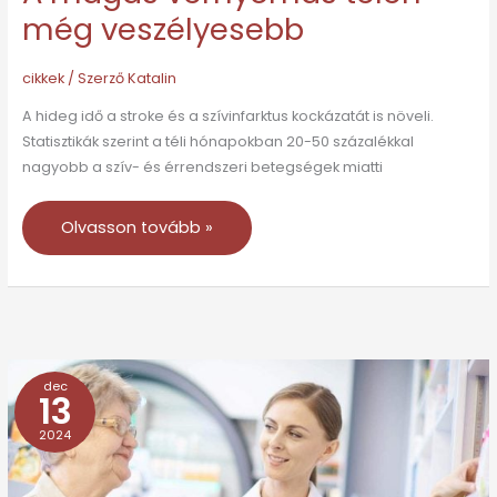
még veszélyesebb
cikkek
/ Szerző
Katalin
A hideg idő a stroke és a szívinfarktus kockázatát is növeli.
Statisztikák szerint a téli hónapokban 20-50 százalékkal
nagyobb a szív- és érrendszeri betegségek miatti
Olvasson tovább »
dec
Pulmonális
13
hipertónia:
2024
magas
vérnyomás