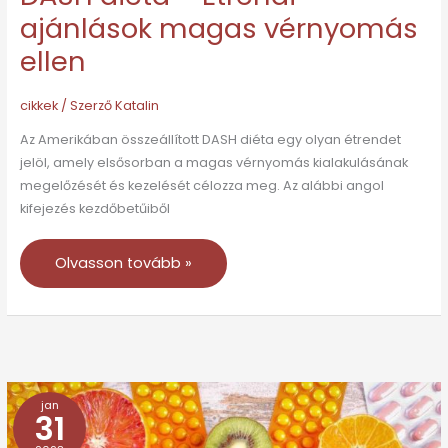
ajánlások magas vérnyomás
ellen
cikkek
/ Szerző
Katalin
Az Amerikában összeállított DASH diéta egy olyan étrendet
jelöl, amely elsősorban a magas vérnyomás kialakulásának
megelőzését és kezelését célozza meg. Az alábbi angol
kifejezés kezdőbetűiből
Olvasson tovább »
jan
Magas
31
vérnyomás