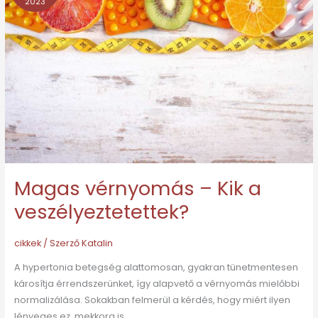
2023
–
Kik
a
veszélyeztetettek?
Magas vérnyomás – Kik a
veszélyeztetettek?
cikkek
/ Szerző
Katalin
A hypertonia betegség alattomosan, gyakran tünetmentesen
károsítja érrendszerünket, így alapvető a vérnyomás mielőbbi
normalizálása. Sokakban felmerül a kérdés, hogy miért ilyen
lényeges ez, mekkora is