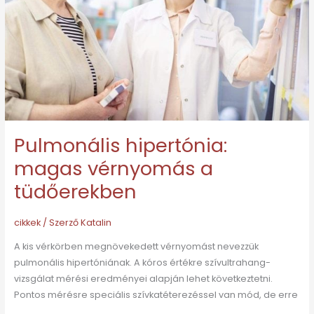
a
tüdőerekben
Pulmonális hipertónia:
magas vérnyomás a
tüdőerekben
cikkek
/ Szerző
Katalin
A kis vérkörben megnövekedett vérnyomást nevezzük
pulmonális hipertóniának. A kóros értékre szívultrahang-
vizsgálat mérési eredményei alapján lehet következtetni.
Pontos mérésre speciális szívkatéterezéssel van mód, de erre