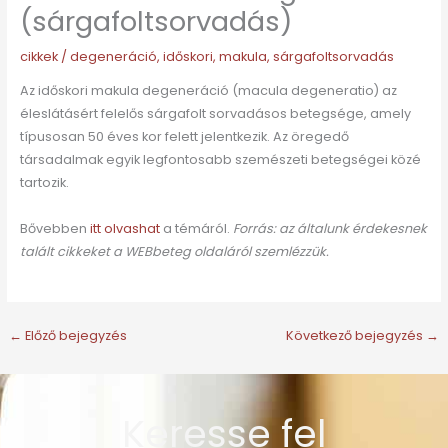
(sárgafoltsorvadás)
cikkek
/
degeneráció
,
időskori
,
makula
,
sárgafoltsorvadás
Az időskori makula degeneráció (macula degeneratio) az
éleslátásért felelős sárgafolt sorvadásos betegsége, amely
típusosan 50 éves kor felett jelentkezik. Az öregedő
társadalmak egyik legfontosabb szemészeti betegségei közé
tartozik.
Bővebben
itt olvashat
a témáról.
Forrás: az általunk érdekesnek
talált cikkeket a WEBbeteg oldaláról szemlézzük.
←
Előző bejegyzés
Következő bejegyzés
→
Keresse fel