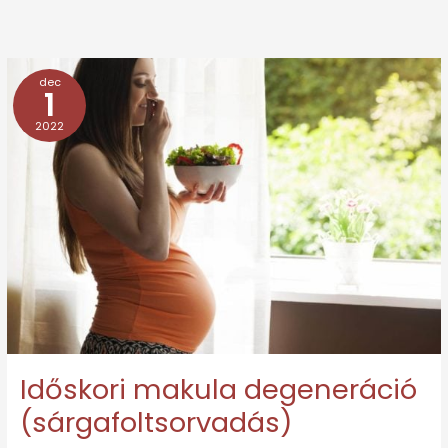
dec
Időskori
1
makula
2022
degeneráció
(sárgafoltsorvadás)
Időskori makula degeneráció
(sárgafoltsorvadás)