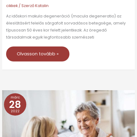
cikkek
/ Szerző
Katalin
Az időskori makula degeneráció (macula degeneratio) az
éleslátásért felelős sárgafolt sorvadásos betegsége, amely
típusosan 50 éves kor felett jelentkezik. Az öregedő
társadalmak egyik legfontosabb szemészeti
Olvasson tovább »
márc
Időskori
28
magas
2022
vérnyomás
–
Mire