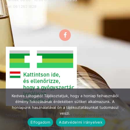
Tel: 06 1 262 1828
F
a
c
e
b
o
o
k
Kedves Látogató! Tájékoztatjuk, hogy a honlap felhasználói
élmény fokozásának érdekében sütiket alkalmazunk. A
honlapunk használatával ön a tájékoztatásunkat tudomásul
veszi.
felügyeleti szerv : OGYÉI – Országos Gyógyszerészeti Intézet
(1051 Budapest, Zrínyi u.3. Tel.: 06-1-886-9300)
Elfogadom
Adatvédelmi irányelvek