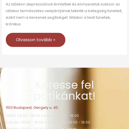
Az időskori depresszióval érintettek és környezetük sokszor az
időskor természetes velejárójának tekintik a betegség tüneteit,
ezért nem is keresnek segítséget. Máskor a testi tünetek,
krónikus
Olvasson tovább »
Keresse fel
patikánkat!
1103 Budapest, Gergely u. 40.
Hétfő: 08:00 - 16:00 o Kedd: 08:00 - 16:00
Szerda: 08:00 - 16:00 o Csütörtök: 08:00 - 16:00
Péntek: 08:00 - 16:00 o Szombat: Zárva