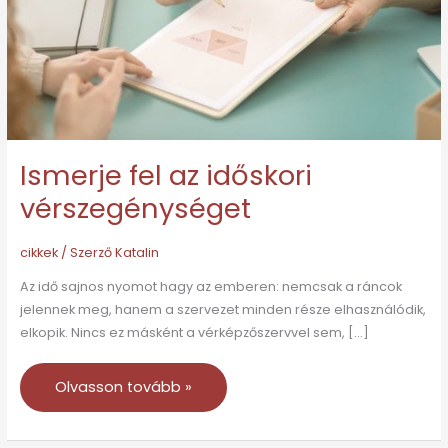
Ismerje fel az időskori
vérszegénységet
cikkek
/ Szerző
Katalin
Az idő sajnos nyomot hagy az emberen: nemcsak a ráncok
jelennek meg, hanem a szervezet minden része elhasználódik,
elkopik. Nincs ez másként a vérképzőszervvel sem, […]
Olvasson tovább »