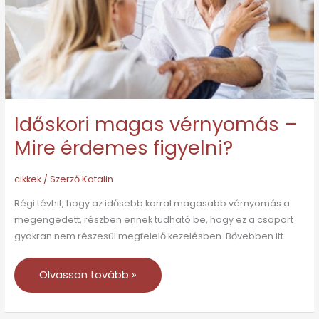
érdemes
figyelni?
Időskori magas vérnyomás –
Mire érdemes figyelni?
cikkek
/ Szerző
Katalin
Régi tévhit, hogy az idősebb korral magasabb vérnyomás a
megengedett, részben ennek tudható be, hogy ez a csoport
gyakran nem részesül megfelelő kezelésben. Bővebben itt
Olvasson tovább »