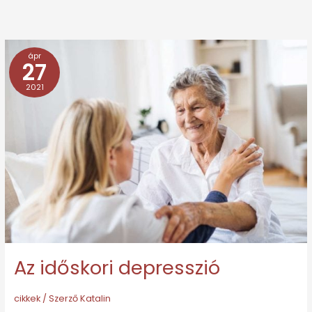
ápr
Az
27
időskori
2021
depresszió
Az időskori depresszió
cikkek
/ Szerző
Katalin