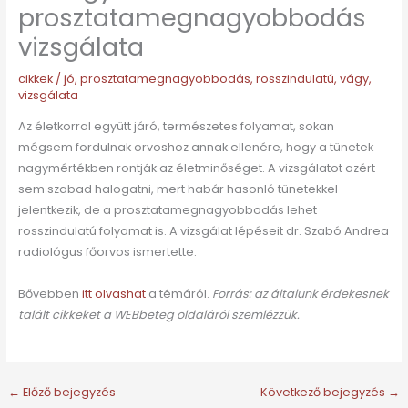
prosztatamegnagyobbodás
vizsgálata
cikkek
/
jó
,
prosztatamegnagyobbodás
,
rosszindulatú
,
vágy
,
vizsgálata
Az életkorral együtt járó, természetes folyamat, sokan
mégsem fordulnak orvoshoz annak ellenére, hogy a tünetek
nagymértékben rontják az életminőséget. A vizsgálatot azért
sem szabad halogatni, mert habár hasonló tünetekkel
jelentkezik, de a prosztatamegnagyobbodás lehet
rosszindulatú folyamat is. A vizsgálat lépéseit dr. Szabó Andrea
radiológus főorvos ismertette.
Bővebben
itt olvashat
a témáról.
Forrás: az általunk érdekesnek
talált cikkeket a WEBbeteg oldaláról szemlézzük.
←
Előző bejegyzés
Következő bejegyzés
→