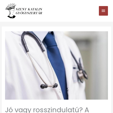
Ugrás
Main
a
tartalomhoz
Men
Jó vagy rosszindulatú? A