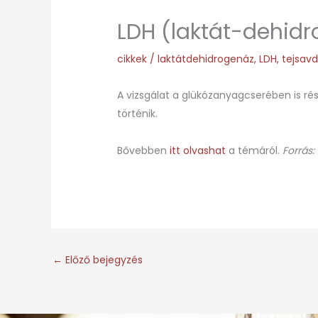
LDH (laktát-dehidr
cikkek
/
laktátdehidrogenáz
,
LDH
,
tejsav
A vizsgálat a glükózanyagcserében is ré
történik.
Bővebben
itt olvashat
a témáról.
Forrás:
←
Előző bejegyzés