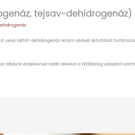
ogenáz, tejsav-dehidrogenáz)
dehidrogenáz
szt vevő laktát-dehidrogenáz enzim vérbeli aktivitását határo
 az általunk érdekesnek talált cikkeket a WEBbeteg oldaláról szeml