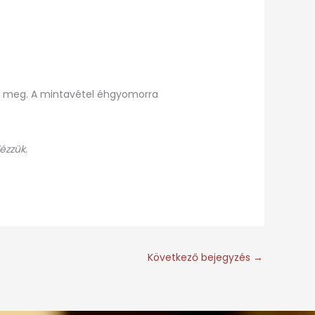
zza meg. A mintavétel éhgyomorra
ézzük.
Következő bejegyzés
→