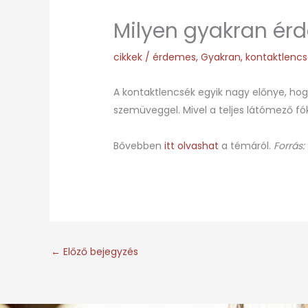
Milyen gyakran érd
cikkek
/
érdemes
,
Gyakran
,
kontaktlencs
A kontaktlencsék egyik nagy előnye, hogy
szemüveggel. Mivel a teljes látómező fó
Bővebben
itt olvashat
a témáról.
Forrás:
←
Előző bejegyzés