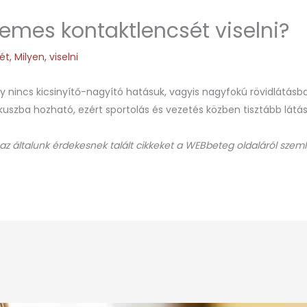
emes kontaktlencsét viselni?
ét
,
Milyen
,
viselni
 nincs kicsinyítő-nagyító hatásuk, vagyis nagyfokú rövidlátásban
kuszba hozható, ezért sportolás és vezetés közben tisztább látá
 az általunk érdekesnek talált cikkeket a WEBbeteg oldaláról szeml