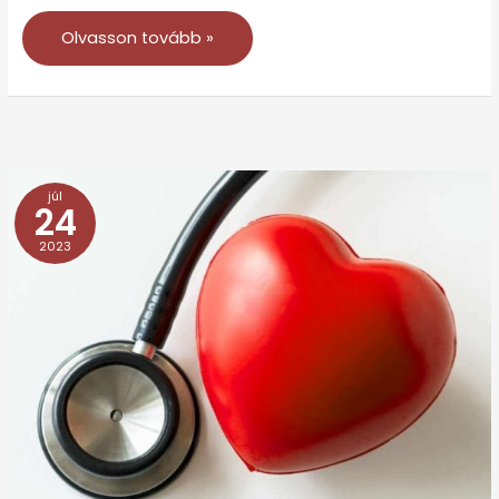
Olvasson tovább »
júl
Monitor
24
előtti
2023
munkavégzés
–
Ezekre
érdemes
odafigyelnie