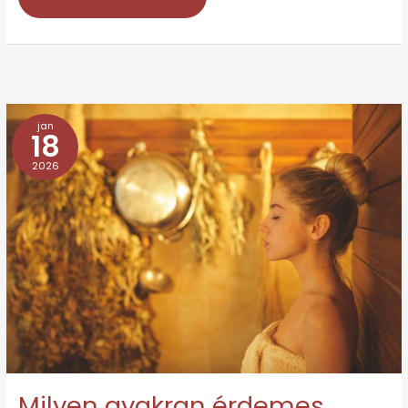
jan
Milyen
18
gyakran
2026
érdemes
kontaktlencsét
viselni?
Milyen gyakran érdemes