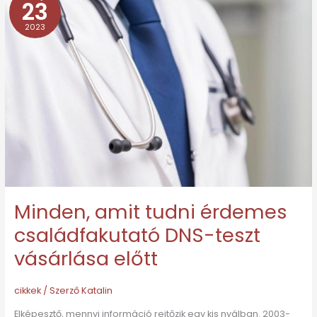
23
amit
2023
tudni
érdemes
családfakutató
DNS-
teszt
vásárlása
előtt
Minden, amit tudni érdemes
családfakutató DNS-teszt
vásárlása előtt
cikkek
/ Szerző
Katalin
Elképesztő, mennyi információ rejtőzik egy kis nyálban. 2003-