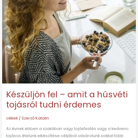
tojásról
tudni
érdemes
Készüljön fel – amit a húsvéti
tojásról tudni érdemes
cikkek
/ Szerző
Katalin
Az évnek ebben a szakában vagy tojásfestés vagy a kedvenc
tojásos ételünk elkészítése céljából vásárolunk sokkal több