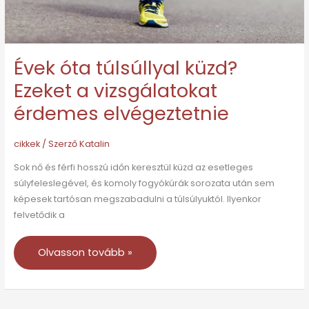
elvégeztetnie
Évek óta túlsúllyal küzd?
Ezeket a vizsgálatokat
érdemes elvégeztetnie
cikkek
/ Szerző
Katalin
Sok nő és férfi hosszú időn keresztül küzd az esetleges
súlyfeleslegével, és komoly fogyókúrák sorozata után sem
képesek tartósan megszabadulni a túlsúlyuktól. Ilyenkor
felvetődik a
Olvasson tovább »