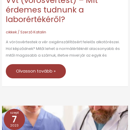
Vvt (vörösvértest) – Mit
érdemes tudnunk a
laborértékéről?
cikkek
/ Szerző
Katalin
A vörösvértestek a vér oxigénszállításért felelős alkotórészei.
Hol képződnek? Mitől lehet a normálértéknél alacsonyabb és
mitől magasabb a számuk, illetve mivel jár az egyik és
Olvasson tovább »
szept
Chiamag
7
–
2023
Érdemes