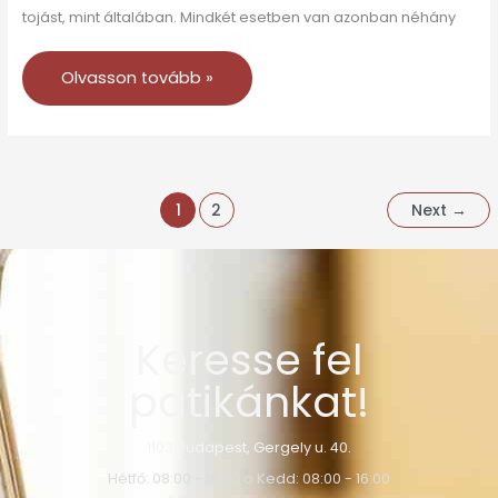
tojást, mint általában. Mindkét esetben van azonban néhány
Olvasson tovább »
1
2
Next
→
Keresse fel
patikánkat!
1103 Budapest, Gergely u. 40.
Hétfő: 08:00 - 16:00 o Kedd: 08:00 - 16:00