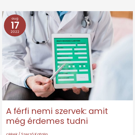
aug
A
17
férfi
2022
nemi
szervek:
amit
még
érdemes
tudni
A férfi nemi szervek: amit
még érdemes tudni
cikkek
/ Szerző
Katalin