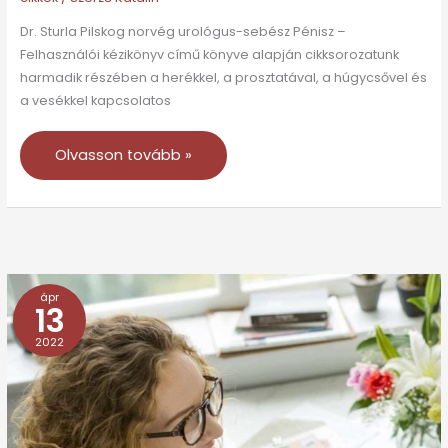
Dr. Sturla Pilskog norvég urológus-sebész Pénisz –
Felhasználói kézikönyv című könyve alapján cikksorozatunk
harmadik részében a herékkel, a prosztatával, a húgycsővel és
a vesékkel kapcsolatos
Olvasson tovább »
ápr
Készüljön
13
fel
2022
–
amit
a
húsvéti