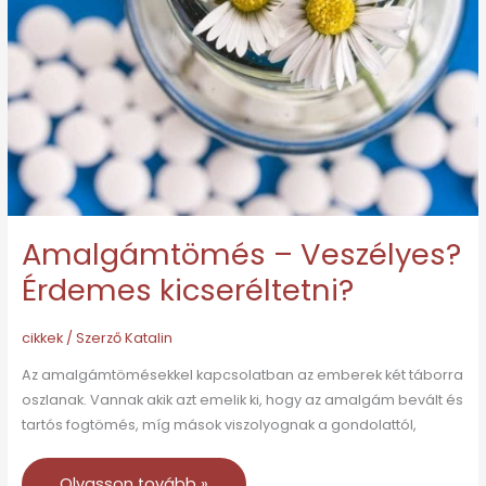
Érdemes
kicseréltetni?
Amalgámtömés – Veszélyes?
Érdemes kicseréltetni?
cikkek
/ Szerző
Katalin
Az amalgámtömésekkel kapcsolatban az emberek két táborra
oszlanak. Vannak akik azt emelik ki, hogy az amalgám bevált és
tartós fogtömés, míg mások viszolyognak a gondolattól,
Olvasson tovább »