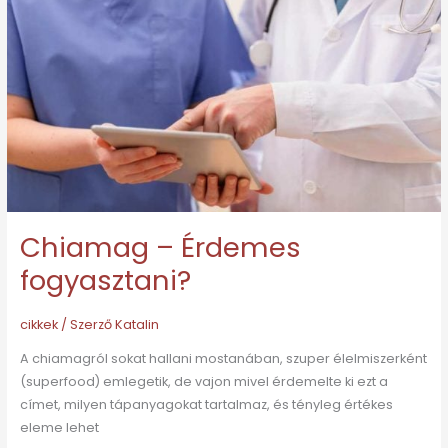
fogyasztani?
Chiamag – Érdemes
fogyasztani?
cikkek
/ Szerző
Katalin
A chiamagról sokat hallani mostanában, szuper élelmiszerként
(superfood) emlegetik, de vajon mivel érdemelte ki ezt a
címet, milyen tápanyagokat tartalmaz, és tényleg értékes
eleme lehet