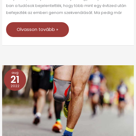
ban a tudósok bejelentették, hogy több mint egy évtized után
befejezték az emberi genom szekvenálását. Ma pedig már
Olvasson tovább »
aug
Évek
21
óta
2022
túlsúllyal
küzd?
Ezeket
a
vizsgálatokat
érdemes