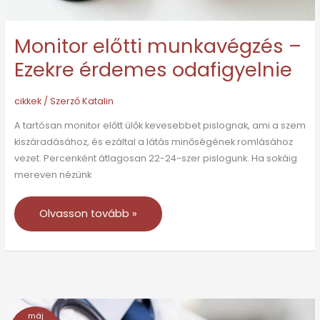
Monitor előtti munkavégzés –
Ezekre érdemes odafigyelnie
cikkek
/ Szerző
Katalin
A tartósan monitor előtt ülők kevesebbet pislognak, ami a szem
kiszáradásához, és ezáltal a látás minőségének romlásához
vezet. Percenként átlagosan 22-24-szer pislogunk. Ha sokáig
mereven nézünk
Olvasson tovább »
máj
Minden,