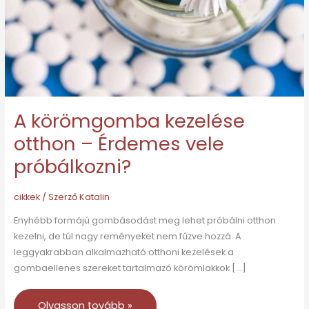
Érdemes
vele
próbálkozni?
A körömgomba kezelése
otthon – Érdemes vele
próbálkozni?
cikkek
/ Szerző
Katalin
Enyhébb formájú gombásodást meg lehet próbálni otthon
kezelni, de túl nagy reményeket nem fűzve hozzá. A
leggyakrabban alkalmazható otthoni kezelések a
gombaellenes szereket tartalmazó körömlakkok […]
Olvasson tovább »