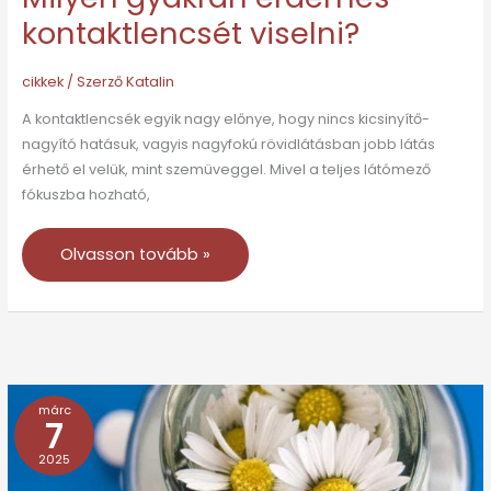
kontaktlencsét viselni?
cikkek
/ Szerző
Katalin
A kontaktlencsék egyik nagy előnye, hogy nincs kicsinyítő-
nagyító hatásuk, vagyis nagyfokú rövidlátásban jobb látás
érhető el velük, mint szemüveggel. Mivel a teljes látómező
fókuszba hozható,
Olvasson tovább »
márc
Amalgámtömés
7
–
2025
Veszélyes?