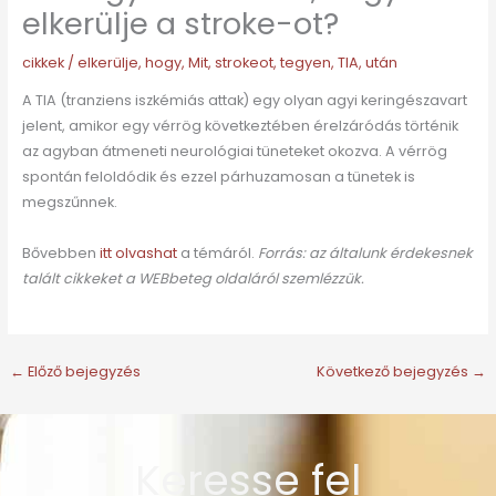
elkerülje a stroke-ot?
cikkek
/
elkerülje
,
hogy
,
Mit
,
strokeot
,
tegyen
,
TIA
,
után
A TIA (tranziens iszkémiás attak) egy olyan agyi keringészavart
jelent, amikor egy vérrög következtében érelzáródás történik
az agyban átmeneti neurológiai tüneteket okozva. A vérrög
spontán feloldódik és ezzel párhuzamosan a tünetek is
megszűnnek.
Bővebben
itt olvashat
a témáról.
Forrás: az általunk érdekesnek
talált cikkeket a WEBbeteg oldaláról szemlézzük.
←
Előző bejegyzés
Következő bejegyzés
→
Keresse fel