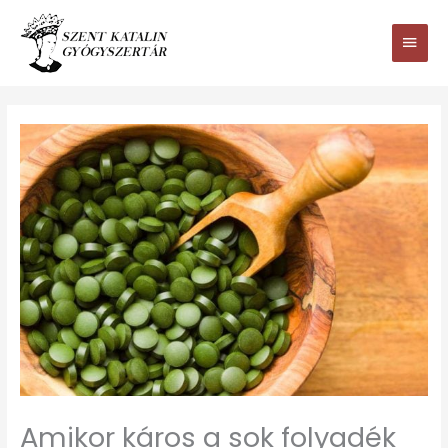
Ugrás
Main
a
tartalomhoz
Men
Amikor káros a sok folyadék