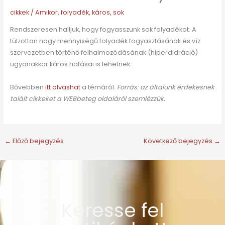
cikkek
/
Amikor
,
folyadék
,
káros
,
sok
Rendszeresen halljuk, hogy fogyasszunk sok folyadékot. A
túlzottan nagy mennyiségű folyadék fogyasztásának és víz
szervezetben történő felhalmozódásának (hiperdidráció)
ugyanakkor káros hatásai is lehetnek.
Bővebben
itt olvashat
a témáról.
Forrás: az általunk érdekesnek
talált cikkeket a WEBbeteg oldaláról szemlézzük.
←
Előző bejegyzés
Következő bejegyzés
→
Keresse fel