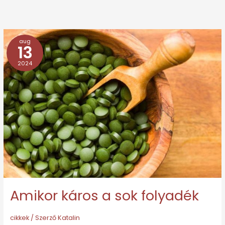
aug
Amikor
13
káros
2024
a
sok
folyadék
Amikor káros a sok folyadék
cikkek
/ Szerző
Katalin