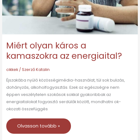
energiaital?
Miért olyan káros a
kamaszokra az energiaital?
cikkek
/ Szerző
Katalin
Éjszakába nyúló közösségimédia-használat, túl sok bulizás,
dohányzás, alkoholfogyasztás. Ezek az egészségre nem
éppen veszélytelen szokások sokkal gyakoribbak az
energiaitalokat fogyasztó serdülők között, mondhatni ok-
okozati összefüggés
Olvasson tovább »