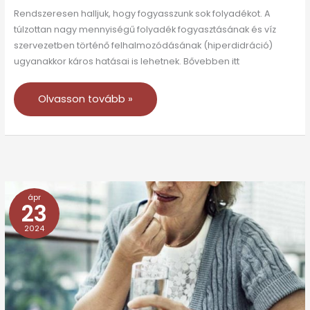
Rendszeresen halljuk, hogy fogyasszunk sok folyadékot. A
túlzottan nagy mennyiségű folyadék fogyasztásának és víz
szervezetben történő felhalmozódásának (hiperdidráció)
ugyanakkor káros hatásai is lehetnek. Bővebben itt
Olvasson tovább »
ápr
Miért
23
olyan
2024
káros
a
kamaszokra
az