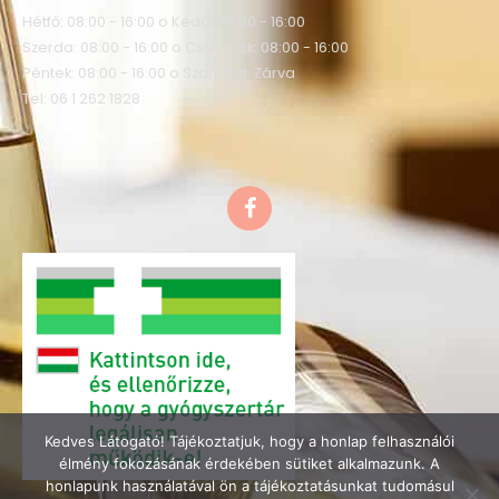
Hétfő: 08:00 - 16:00 o Kedd: 08:00 - 16:00
Szerda: 08:00 - 16:00 o Csütörtök: 08:00 - 16:00
Péntek: 08:00 - 16:00 o Szombat: Zárva
Tel: 06 1 262 1828
F
a
c
e
b
o
o
k
Kedves Látogató! Tájékoztatjuk, hogy a honlap felhasználói
élmény fokozásának érdekében sütiket alkalmazunk. A
honlapunk használatával ön a tájékoztatásunkat tudomásul