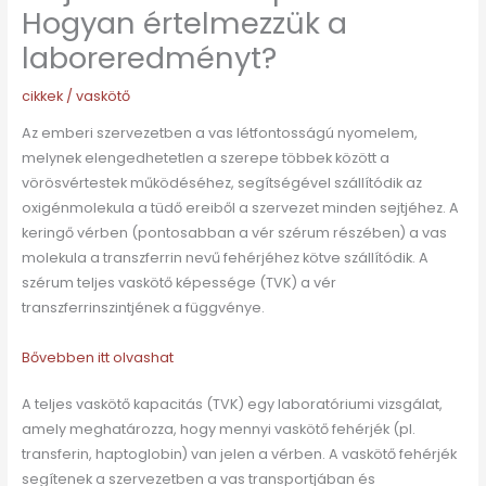
Hogyan értelmezzük a
laboreredményt?
cikkek
/
vaskötő
Az emberi szervezetben a vas létfontosságú nyomelem,
melynek elengedhetetlen a szerepe többek között a
vörösvértestek működéséhez, segítségével szállítódik az
oxigénmolekula a tüdő ereiből a szervezet minden sejtjéhez. A
keringő vérben (pontosabban a vér szérum részében) a vas
molekula a transzferrin nevű fehérjéhez kötve szállítódik. A
szérum teljes vaskötő képessége (TVK) a vér
transzferrinszintjének a függvénye.
Bővebben itt olvashat
A teljes vaskötő kapacitás (TVK) egy laboratóriumi vizsgálat,
amely meghatározza, hogy mennyi vaskötő fehérjék (pl.
transferin, haptoglobin) van jelen a vérben. A vaskötő fehérjék
segítenek a szervezetben a vas transportjában és