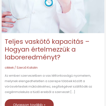
értelmezzük
a
laboreredményt?
Teljes vaskötő kapacitás –
Hogyan értelmezzük a
laboreredményt?
cikkek
/ Szerző
Katalin
Az emberi szervezetben a vas létfontosságú nyomelem,
melynek elengedhetetlen a szerepe többek között a
vörösvértestek működéséhez, segítségével szállítódik az
oxigénmolekula a tüdő ereiből a szervezet […]
Olvasson tovább »