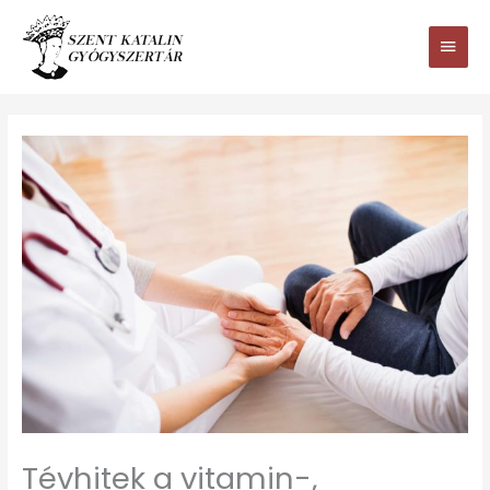
Ugrás
Main
a
tartalomhoz
Men
Tévhitek a vitamin-,