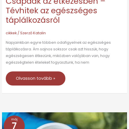
Csapdák az étkezésben –
Tévhitek az egészséges
táplálkozásról
cikkek
/ Szerző
Katalin
Napjainkban egyre többen odafigyelnek az egészséges
táplálkozásra. Ám sajnos sokszor csak azt hisszük, hogy
egészségesen étkezünk, miközben valójában van, hogy
egészségtelen ételeket fogyasztunk, ha nem
Olvasson tovább »
máj
Tévhitek
7
és