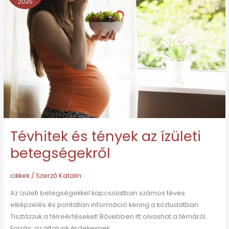
2025
tények
az
ízületi
betegségekről
Tévhitek és tények az ízületi
betegségekről
cikkek
/ Szerző
Katalin
Az ízületi betegségekkel kapcsolatban számos téves
elképzelés és pontatlan információ kering a köztudatban.
Tisztázzuk a félreértéseket! Bővebben itt olvashat a témáról.
Forrás: az általunk érdekesnek