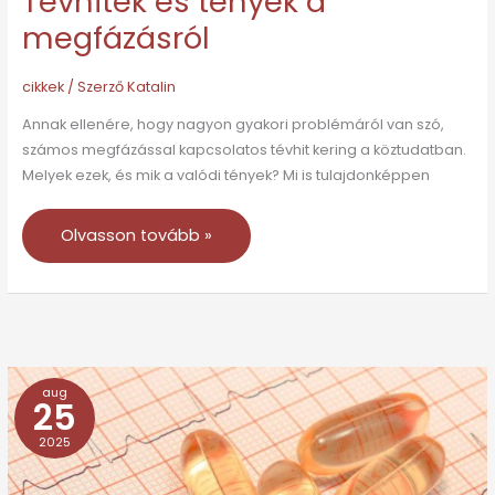
Tévhitek és tények a
megfázásról
cikkek
/ Szerző
Katalin
Annak ellenére, hogy nagyon gyakori problémáról van szó,
számos megfázással kapcsolatos tévhit kering a köztudatban.
Melyek ezek, és mik a valódi tények? Mi is tulajdonképpen
Olvasson tovább »
aug
A
25
tüdőrákkal
2025
kapcsolatos
tévhitek