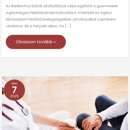
Az életkorhoz kötött védőoltások célja egyfelől a gyermekek
egészséges fejlődésének biztosítása, másfelől az egész
társadalom fertőző betegségekkel, járványokkal szembeni
védelme. Mi a helyzet akkor, ha […]
Olvasson tovább »
dec
Tévhitek
7
a
2025
vitamin-,
multivitamin-
készítményekkel
kapcsolatban