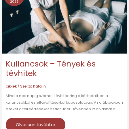
2023
Tények
és
tévhitek
Kullancsok – Tények és
tévhitek
cikkek
/ Szerző
Katalin
Mind a mai napig számos tévhit kering a köztudatban a
kullancsokkal és eltávolításukkal kapcsolatban. Az alábbiakban
ezeket a félreértéseket oszlatjuk el. Bővebben itt olvashat a
Olvasson tovább »