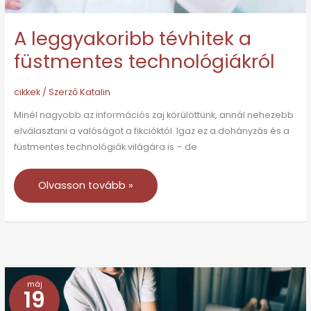
A leggyakoribb tévhitek a
füstmentes technológiákról
cikkek
/ Szerző
Katalin
Minél nagyobb az információs zaj körülöttünk, annál nehezebb
elválasztani a valóságot a fikcióktól. Igaz ez a dohányzás és a
füstmentes technológiák világára is – de
Olvasson tovább »
máj
Kullancsok
19
–