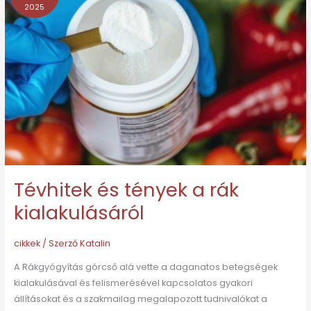
2025
tények
a
rák
kialakulásáról
Tévhitek és tények a rák
kialakulásáról
cikkek
/ Szerző
Katalin
A Rákgyógyítás górcső alá vette a daganatos betegségek
kialakulásával és felismerésével kapcsolatos gyakori
állításokat és a szakmailag megalapozott tudnivalókat a