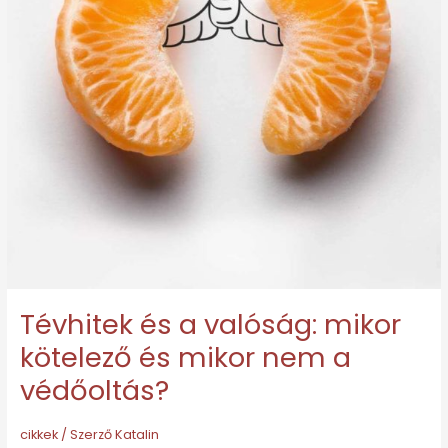
kötelező
és
mikor
nem
a
védőoltás?
Tévhitek és a valóság: mikor
kötelező és mikor nem a
védőoltás?
cikkek
/ Szerző
Katalin