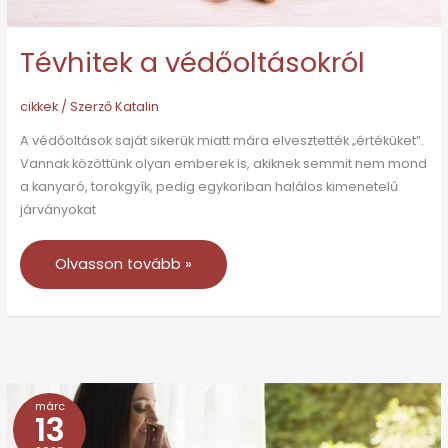
Tévhitek a védőoltásokról
cikkek
/ Szerző
Katalin
A védőoltások saját sikerük miatt mára elvesztették „értéküket”.
Vannak közöttünk olyan emberek is, akiknek semmit nem mond
a kanyaró, torokgyík, pedig egykoriban halálos kimenetelű
járványokat
Olvasson tovább »
márc
Tévhitek
13
és