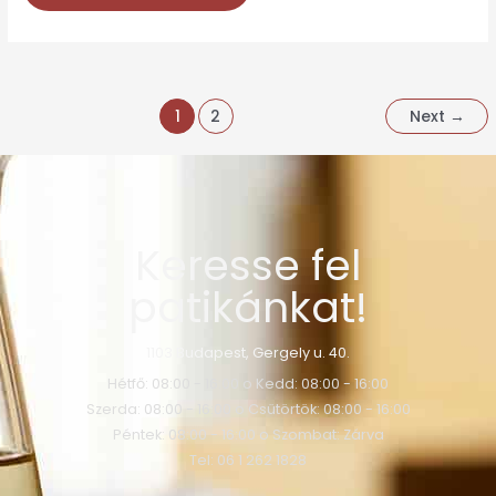
1
2
Next
→
Keresse fel
patikánkat!
1103 Budapest, Gergely u. 40.
Hétfő: 08:00 - 16:00 o Kedd: 08:00 - 16:00
Szerda: 08:00 - 16:00 o Csütörtök: 08:00 - 16:00
Péntek: 08:00 - 16:00 o Szombat: Zárva
Tel: 06 1 262 1828