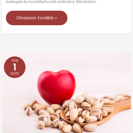
betegek és hozzátartozóik számára. Bővebben
Olvasson tovább »
máj
Tévhitek
1
a
2025
védőoltásokról