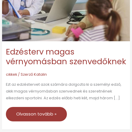
Edzésterv magas
vérnyomásban szenvedőknek
cikkek
/ Szerző
Katalin
Ezt az edzéstervet azok számára dolgozta ki a személyi edző,
akik magas vérnyomásban szenvednek és szeretnének
elkezdeni sportolni. Az edzés előbb heti két, majd három […]
Olvasson tovább »