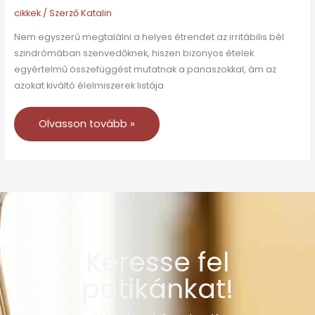
cikkek
/ Szerző
Katalin
Nem egyszerű megtalálni a helyes étrendet az irritábilis bél
szindrómában szenvedőknek, hiszen bizonyos ételek
egyértelmű összefüggést mutatnak a panaszokkal, ám az
azokat kiváltó élelmiszerek listája
Olvasson tovább »
Keresse fel
patikánkat!