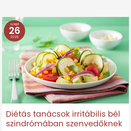
szept
Diétás
26
tanácsok
2025
irritábilis
bél
szindrómában
szenvedőknek
Diétás tanácsok irritábilis bél
szindrómában szenvedőknek