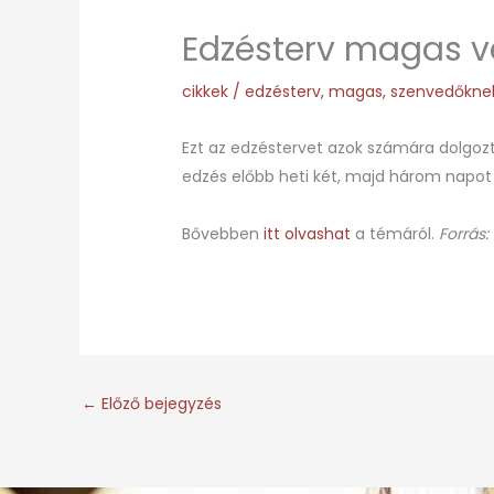
Edzésterv magas 
cikkek
/
edzésterv
,
magas
,
szenvedőkne
Ezt az edzéstervet azok számára dolgoz
edzés előbb heti két, majd három napot
Bővebben
itt olvashat
a témáról.
Forrás:
←
Előző bejegyzés