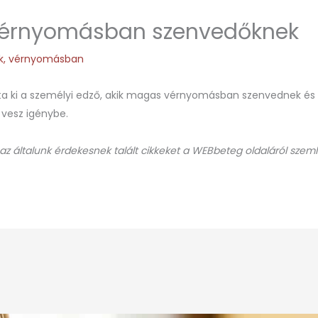
vérnyomásban szenvedőknek
k
,
vérnyomásban
ta ki a személyi edző, akik magas vérnyomásban szenvednek és s
 vesz igénybe.
 az általunk érdekesnek talált cikkeket a WEBbeteg oldaláról szeml