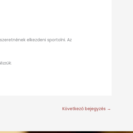
zeretnének elkezdeni sportolni. Az
ézzük.
Következő bejegyzés
→