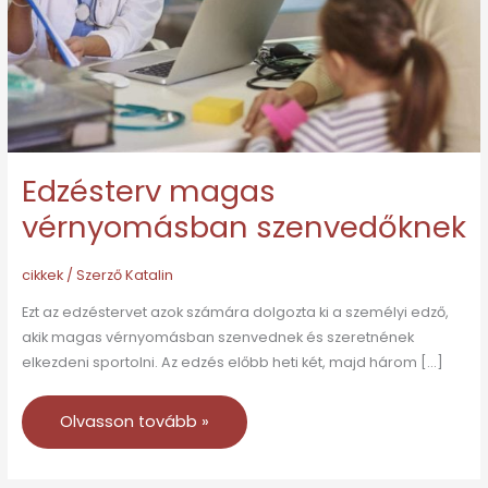
Edzésterv magas
vérnyomásban szenvedőknek
cikkek
/ Szerző
Katalin
Ezt az edzéstervet azok számára dolgozta ki a személyi edző,
akik magas vérnyomásban szenvednek és szeretnének
elkezdeni sportolni. Az edzés előbb heti két, majd három […]
Olvasson tovább »