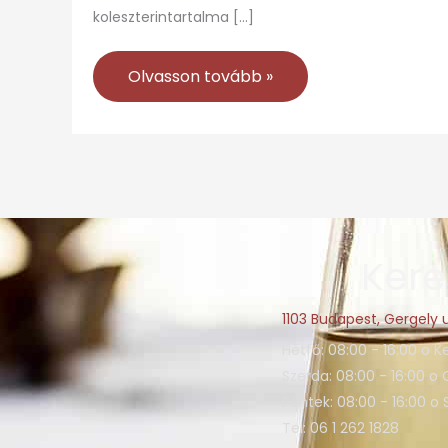
koleszterintartalma […]
Olvasson tovább »
Kere
1103 Budapest, Gergely u
Hétfő: 08:00 - 16:00 o K
Szerda: 08:00 - 16:00 o 
Péntek: 08:00 - 16:00 o
Tel: 06 1 262 1828