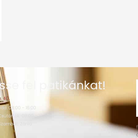
sse fel patikánkat!
. 40.
edd: 08:00 - 16:00
Csütörtök: 08:00 - 16:00
 Szombat: Zárva