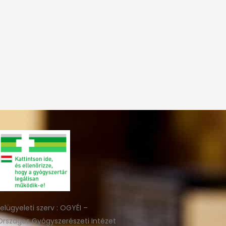
felügyeleti szerv : OGYÉI –
Országos Gyógyszerészeti Intézet