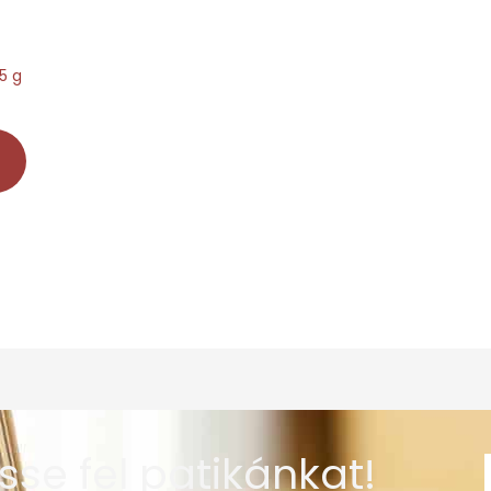
25 g
sse fel patikánkat!