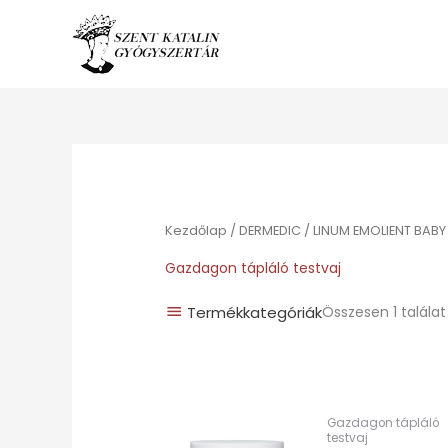
Ugrás
a
tartalomhoz
Kezdőlap
/
DERMEDIC
/
LINUM EMOLIENT BABY
Gazdagon tápláló testvaj
Termékkategóriák
Összesen 1 találat
Gazdagon tápláló
testvaj