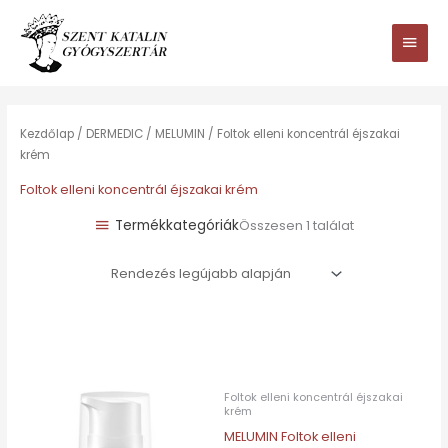
Ugrás
Main
a
tartalomhoz
Men
Kezdőlap
/
DERMEDIC
/
MELUMIN
/ Foltok elleni koncentrál éjszakai
krém
Foltok elleni koncentrál éjszakai krém
Termékkategóriák
Összesen 1 találat
Foltok elleni koncentrál éjszakai
krém
MELUMIN Foltok elleni