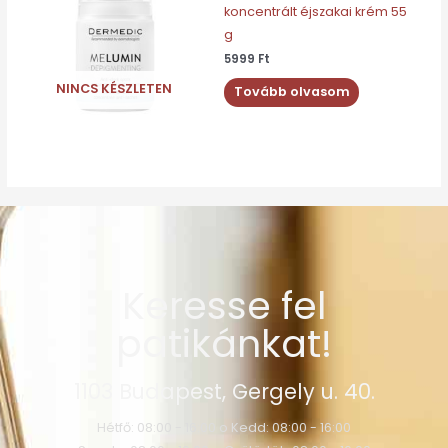
koncentrált éjszakai krém 55
g
5999
Ft
NINCS KÉSZLETEN
Tovább olvasom
Keresse fel
patikánkat!
1103 Budapest, Gergely u. 40.
Hétfő: 08:00 - 16:00 o Kedd: 08:00 - 16:00