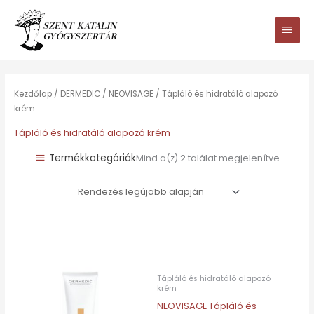
Ugrás
Main
a
tartalomhoz
Men
Sorted
by
latest
Kezdőlap
/
DERMEDIC
/
NEOVISAGE
/ Tápláló és hidratáló alapozó
krém
Tápláló és hidratáló alapozó krém
Termékkategóriák
Mind a(z) 2 találat megjelenítve
Tápláló és hidratáló alapozó
krém
NEOVISAGE Tápláló és