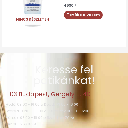
4990
Ft
Tovább olvasom
NINCS KÉSZLETEN
Keresse fel
patikánkat!
1103 Budapest, Gergely u. 40.
Hétfő: 08:00 - 16:00 o Kedd: 08:00 - 16:00
Szerda: 08:00 - 16:00 o Csütörtök: 08:00 - 16:00
Péntek: 08:00 - 16:00 o Szombat: Zárva
Tel: 06 1 262 1828