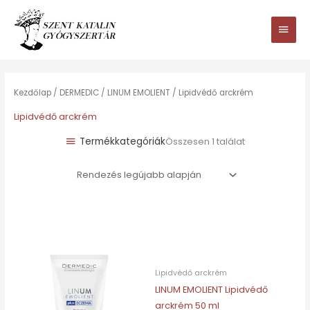
Ugrás
Main
a
tartalomhoz
Men
Kezdőlap
/
DERMEDIC
/
LINUM EMOLIENT
/ Lipidvédő arckrém
Lipidvédő arckrém
Termékkategóriák
Összesen 1 találat
Lipidvédő arckrém
LINUM EMOLIENT Lipidvédő
arckrém 50 ml